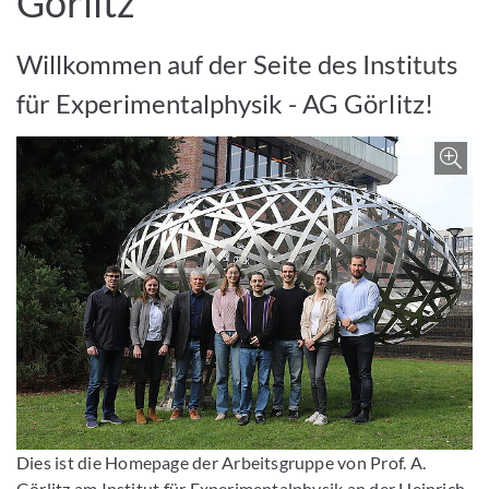
Görlitz
Willkommen auf der Seite des Instituts
für Experimentalphysik - AG Görlitz!
Bild vergrößern
Dies ist die Homepage der Arbeitsgruppe von Prof. A.
Görlitz am Institut für Experimentalphysik an der Heinrich-