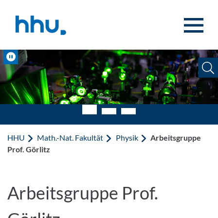
Zum Inhalt springen
Zur Suche springen
Pause
HHU
Math.-Nat. Fakultät
Physik
Arbeitsgruppe
Prof. Görlitz
Arbeitsgruppe Prof.